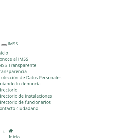
Sitio Web "Acercando el IMSS al Ciudadano"
IMSS
Interruptor
de
nicio
Navegación
onoce al IMSS
MSS Transparente
ransparencia
rotección de Datos Personales
uiando tu denuncia
irectorio
irectorio de instalaciones
irectorio de funcionarios
ontacto ciudadano
Inicio