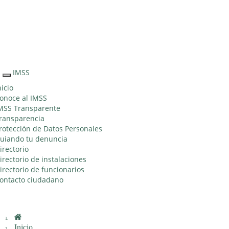
Sitio Web "Acercando el IMSS al Ciudadano"
IMSS
Interruptor
de
nicio
Navegación
onoce al IMSS
MSS Transparente
ransparencia
rotección de Datos Personales
uiando tu denuncia
irectorio
irectorio de instalaciones
irectorio de funcionarios
ontacto ciudadano
Inicio