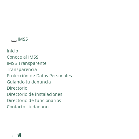
Sitio Web "Acercando el IMSS al Ciudadano"
IMSS
Interruptor
de
Inicio
Navegación
Conoce al IMSS
IMSS Transparente
Transparencia
Protección de Datos Personales
Guiando tu denuncia
Directorio
Directorio de instalaciones
Directorio de funcionarios
Contacto ciudadano