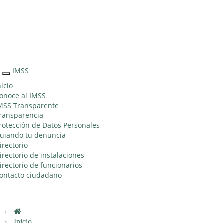
Sitio Web "Acercando el IMSS al Ciudadano"
IMSS
Interruptor
de
nicio
Navegación
onoce al IMSS
MSS Transparente
ransparencia
rotección de Datos Personales
uiando tu denuncia
irectorio
irectorio de instalaciones
irectorio de funcionarios
ontacto ciudadano
Inicio