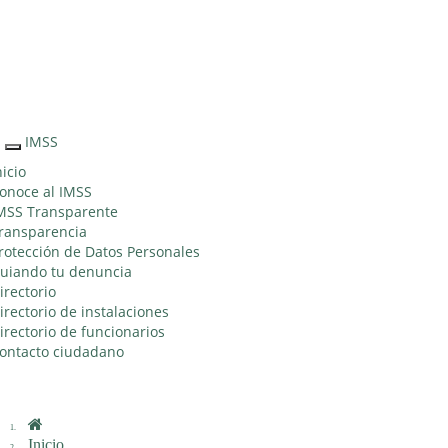
Sitio Web "Acercando el IMSS al Ciudadano"
IMSS
Interruptor
de
nicio
Navegación
onoce al IMSS
MSS Transparente
ransparencia
rotección de Datos Personales
uiando tu denuncia
irectorio
irectorio de instalaciones
irectorio de funcionarios
ontacto ciudadano
Inicio