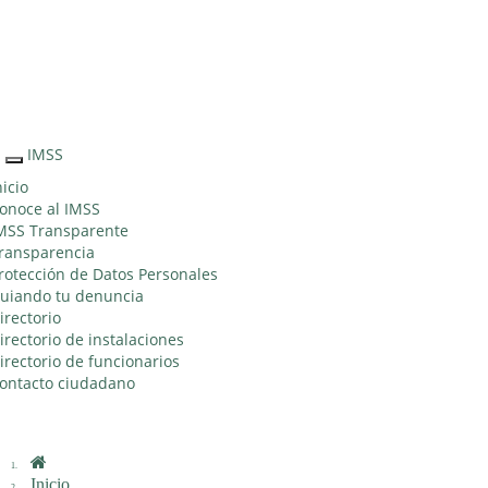
Sitio Web "Acercando el IMSS al Ciudadano"
IMSS
Interruptor
de
nicio
Navegación
onoce al IMSS
MSS Transparente
ransparencia
rotección de Datos Personales
uiando tu denuncia
irectorio
irectorio de instalaciones
irectorio de funcionarios
ontacto ciudadano
Inicio