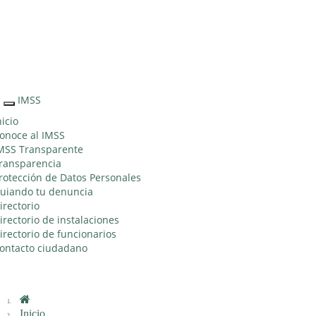
Sitio Web "Acercando el IMSS al Ciudadano"
IMSS
Interruptor
de
nicio
Navegación
onoce al IMSS
MSS Transparente
ransparencia
rotección de Datos Personales
uiando tu denuncia
irectorio
irectorio de instalaciones
irectorio de funcionarios
ontacto ciudadano
Inicio