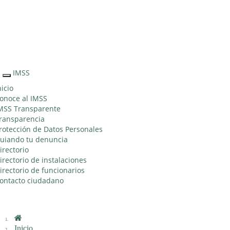
Sitio Web "Acercando el IMSS al Ciudadano"
IMSS
Interruptor
de
nicio
Navegación
onoce al IMSS
MSS Transparente
ransparencia
rotección de Datos Personales
uiando tu denuncia
irectorio
irectorio de instalaciones
irectorio de funcionarios
ontacto ciudadano
Inicio