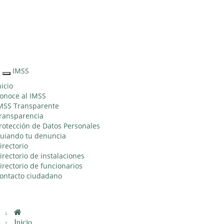
Sitio Web "Acercando el IMSS al Ciudadano"
IMSS
Interruptor
de
nicio
Navegación
onoce al IMSS
MSS Transparente
ransparencia
rotección de Datos Personales
uiando tu denuncia
irectorio
irectorio de instalaciones
irectorio de funcionarios
ontacto ciudadano
Inicio