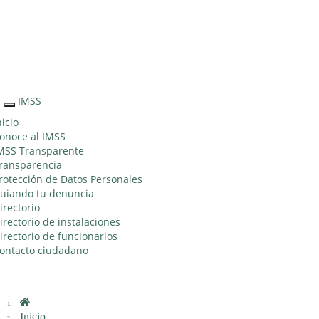
Sitio Web "Acercando el IMSS al Ciudadano"
IMSS
Interruptor
de
nicio
Navegación
onoce al IMSS
MSS Transparente
ransparencia
rotección de Datos Personales
uiando tu denuncia
irectorio
irectorio de instalaciones
irectorio de funcionarios
ontacto ciudadano
Inicio