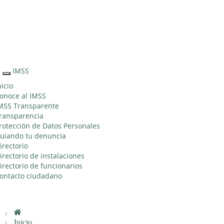
Sitio Web
"Acercando
el IMSS al
Ciudadano"
IMSS
Interruptor
de
nicio
Navegación
onoce al IMSS
MSS Transparente
ransparencia
rotección de Datos Personales
uiando tu denuncia
irectorio
irectorio de instalaciones
irectorio de funcionarios
ontacto ciudadano
Inicio