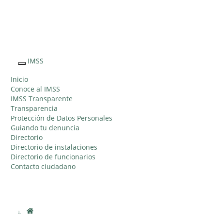
Sitio Web
"Acercando
el IMSS al
IMSS
Interruptor
Ciudadano"
de
Inicio
Navegación
Conoce al IMSS
IMSS Transparente
Transparencia
Protección de Datos Personales
Guiando tu denuncia
Directorio
Directorio de instalaciones
Directorio de funcionarios
Contacto ciudadano