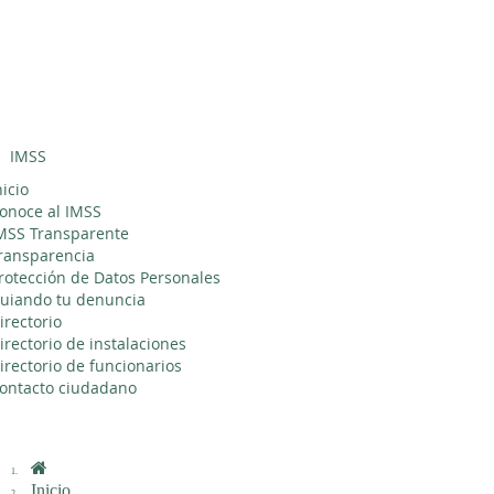
Sitio Web
"Acercando
el IMSS al
Ciudadano"
IMSS
Interruptor
de
nicio
Navegación
onoce al IMSS
MSS Transparente
ransparencia
rotección de Datos Personales
uiando tu denuncia
irectorio
irectorio de instalaciones
irectorio de funcionarios
ontacto ciudadano
Inicio