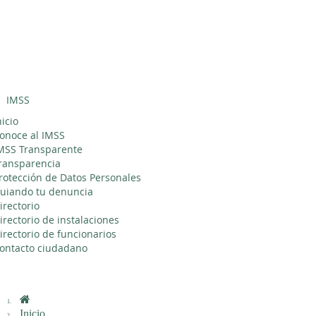
Sitio Web
"Acercando
el IMSS al
Ciudadano"
IMSS
Interruptor
de
nicio
Navegación
onoce al IMSS
MSS Transparente
ransparencia
rotección de Datos Personales
uiando tu denuncia
irectorio
irectorio de instalaciones
irectorio de funcionarios
ontacto ciudadano
Inicio