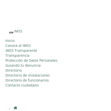
Sitio Web
"Acercando
el IMSS al
IMSS
Interruptor
Ciudadano"
de
Inicio
Navegación
Conoce al IMSS
IMSS Transparente
Transparencia
Protección de Datos Personales
Guiando tu denuncia
Directorio
Directorio de instalaciones
Directorio de funcionarios
Contacto ciudadano