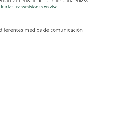
roactiva; derivado de su importancia el IMSS
.
Ir a las transmisiones en vivo
.
s diferentes medios de comunicación