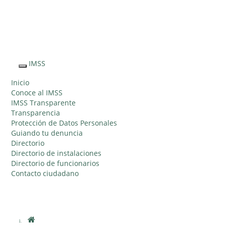
Sitio Web
"Acercando
el IMSS al
IMSS
Interruptor
Ciudadano"
de
Inicio
Navegación
Conoce al IMSS
IMSS Transparente
Transparencia
Protección de Datos Personales
Guiando tu denuncia
Directorio
Directorio de instalaciones
Directorio de funcionarios
Contacto ciudadano