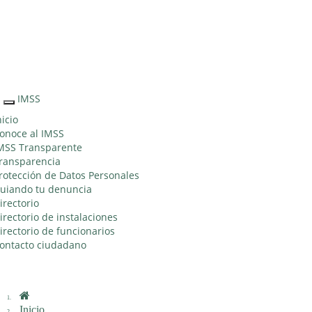
Sitio Web
"Acercando
el IMSS al
Ciudadano"
IMSS
Interruptor
de
nicio
Navegación
onoce al IMSS
MSS Transparente
ransparencia
rotección de Datos Personales
uiando tu denuncia
irectorio
irectorio de instalaciones
irectorio de funcionarios
ontacto ciudadano
Inicio