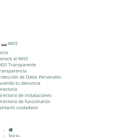
Sitio Web
"Acercando
el IMSS al
Ciudadano"
IMSS
Interruptor
de
nicio
Navegación
onoce al IMSS
MSS Transparente
ransparencia
rotección de Datos Personales
uiando tu denuncia
irectorio
irectorio de instalaciones
irectorio de funcionarios
ontacto ciudadano
Inicio