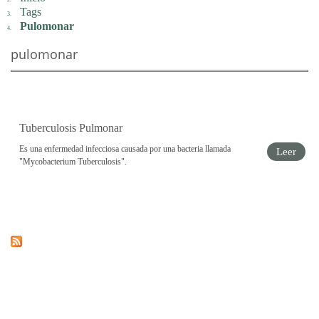
Tags
Pulomonar
pulomonar
Tuberculosis Pulmonar
Es una enfermedad infecciosa causada por una bacteria llamada
Leer
"Mycobacterium Tuberculosis".