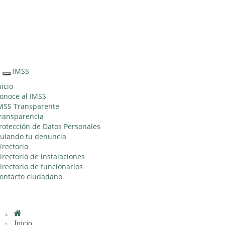
Sitio Web
"Acercando
el IMSS al
Ciudadano"
IMSS
Interruptor
de
nicio
Navegación
onoce al IMSS
MSS Transparente
ransparencia
rotección de Datos Personales
uiando tu denuncia
irectorio
irectorio de instalaciones
irectorio de funcionarios
ontacto ciudadano
Inicio