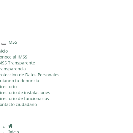
Sitio Web
"Acercando
el IMSS al
Ciudadano"
IMSS
Interruptor
de
nicio
Navegación
onoce al IMSS
MSS Transparente
ransparencia
rotección de Datos Personales
uiando tu denuncia
irectorio
irectorio de instalaciones
irectorio de funcionarios
ontacto ciudadano
Inicio