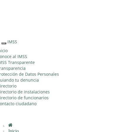
Sitio Web "Acercando el IMSS al Ciudadano"
IMSS
Interruptor
de
nicio
Navegación
onoce al IMSS
MSS Transparente
ransparencia
rotección de Datos Personales
uiando tu denuncia
irectorio
irectorio de instalaciones
irectorio de funcionarios
ontacto ciudadano
Inicio