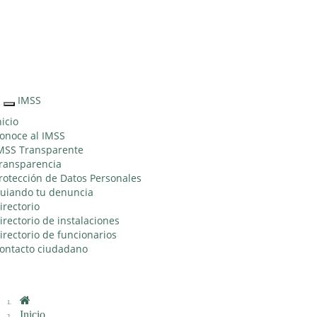
Sitio Web "Acercando el IMSS al Ciudadano"
IMSS
Interruptor
de
nicio
Navegación
onoce al IMSS
MSS Transparente
ransparencia
rotección de Datos Personales
uiando tu denuncia
irectorio
irectorio de instalaciones
irectorio de funcionarios
ontacto ciudadano
Inicio