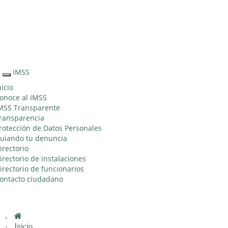
Sitio Web "Acercando el IMSS al Ciudadano"
IMSS
Interruptor
de
nicio
Navegación
onoce al IMSS
MSS Transparente
ransparencia
rotección de Datos Personales
uiando tu denuncia
irectorio
irectorio de instalaciones
irectorio de funcionarios
ontacto ciudadano
Inicio