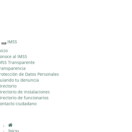
Sitio Web "Acercando el IMSS al Ciudadano"
IMSS
Interruptor
de
nicio
Navegación
onoce al IMSS
MSS Transparente
ransparencia
rotección de Datos Personales
uiando tu denuncia
irectorio
irectorio de instalaciones
irectorio de funcionarios
ontacto ciudadano
Inicio