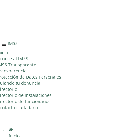
Sitio Web "Acercando el IMSS al Ciudadano"
IMSS
Interruptor
de
nicio
Navegación
onoce al IMSS
MSS Transparente
ransparencia
rotección de Datos Personales
uiando tu denuncia
irectorio
irectorio de instalaciones
irectorio de funcionarios
ontacto ciudadano
Inicio