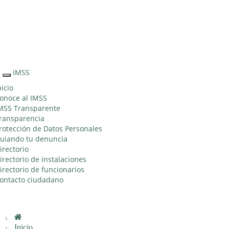
Sitio Web "Acercando el IMSS al Ciudadano"
IMSS
Interruptor
de
nicio
Navegación
onoce al IMSS
MSS Transparente
ransparencia
rotección de Datos Personales
uiando tu denuncia
irectorio
irectorio de instalaciones
irectorio de funcionarios
ontacto ciudadano
Inicio