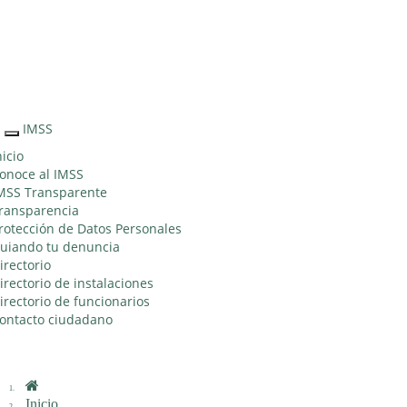
Sitio Web "Acercando el IMSS al Ciudadano"
IMSS
Interruptor
de
nicio
Navegación
onoce al IMSS
MSS Transparente
ransparencia
rotección de Datos Personales
uiando tu denuncia
irectorio
irectorio de instalaciones
irectorio de funcionarios
ontacto ciudadano
Inicio