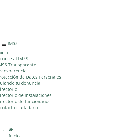
Sitio Web "Acercando el IMSS al Ciudadano"
IMSS
Interruptor
de
nicio
Navegación
onoce al IMSS
MSS Transparente
ransparencia
rotección de Datos Personales
uiando tu denuncia
irectorio
irectorio de instalaciones
irectorio de funcionarios
ontacto ciudadano
Inicio