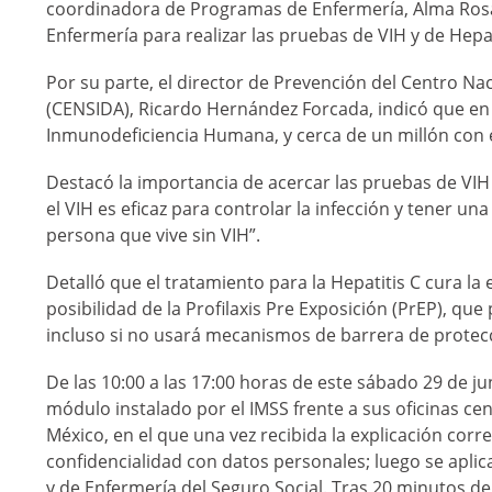
coordinadora de Programas de Enfermería, Alma Rosa 
Enfermería para realizar las pruebas de VIH y de Hepat
Por su parte, el director de Prevención del Centro Nac
(CENSIDA), Ricardo Hernández Forcada, indicó que en 
Inmunodeficiencia Humana, y cerca de un millón con el
Destacó la importancia de acercar las pruebas de VIH 
el VIH es eficaz para controlar la infección y tener un
persona que vive sin VIH”.
Detalló que el tratamiento para la Hepatitis C cura 
posibilidad de la Profilaxis Pre Exposición (PrEP), que
incluso si no usará mecanismos de barrera de protecc
De las 10:00 a las 17:00 horas de este sábado 29 de j
módulo instalado por el IMSS frente a sus oficinas ce
México, en el que una vez recibida la explicación cor
confidencialidad con datos personales; luego se apli
y de Enfermería del Seguro Social. Tras 20 minutos de