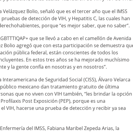
 Velázquez Bolio, señaló que es el tercer año que el IMSS
e pruebas de detección de VIH, y Hepatitis C, las cuales han
derechohabientes, porque “es mejor saber, que no saber”.
 LGBTTTIQAP+ que se llevó a cabo en el camellón de Avenida
ez Bolio agregó que con esta participación se demuestra qu
ración pública federal, están conscientes de todos los
ncluyentes. En estos tres años se ha mejorado muchísimo
te y la gente confía en nosotras y en nosotros”.
a Interamericana de Seguridad Social (CISS), Álvaro Velarca
 público mexicano dan tratamiento gratuito de última
rsonas que no viven con VIH también, “les brindar la opción
a Profilaxis Post Exposición (PEP), porque es una
el VIH, hacerse una prueba de detección y recibir ya sea
 Enfermería del IMSS, Fabiana Maribel Zepeda Arias, la