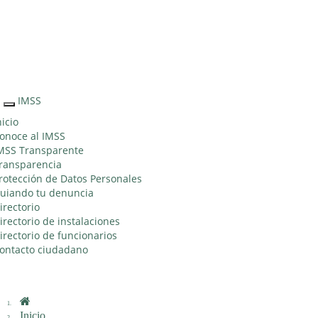
Sitio Web "Acercando el IMSS al Ciudadano"
IMSS
Interruptor
de
nicio
Navegación
onoce al IMSS
MSS Transparente
ransparencia
rotección de Datos Personales
uiando tu denuncia
irectorio
irectorio de instalaciones
irectorio de funcionarios
ontacto ciudadano
Inicio