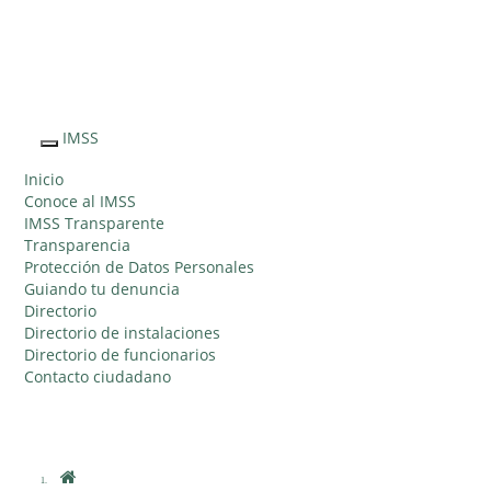
Sitio Web "Acercando el IMSS al Ciudadano"
IMSS
Interruptor
de
Inicio
Navegación
Conoce al IMSS
IMSS Transparente
Transparencia
Protección de Datos Personales
Guiando tu denuncia
Directorio
Directorio de instalaciones
Directorio de funcionarios
Contacto ciudadano