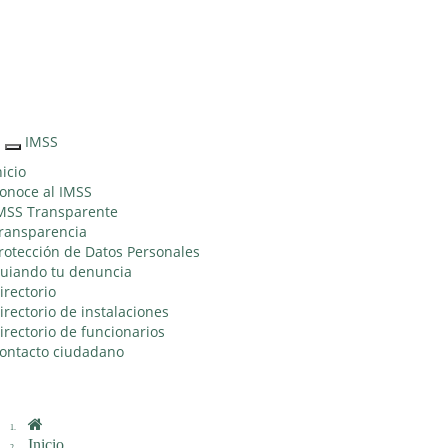
Sitio Web "Acercando el IMSS al Ciudadano"
IMSS
Interruptor
de
nicio
Navegación
onoce al IMSS
MSS Transparente
ransparencia
rotección de Datos Personales
uiando tu denuncia
irectorio
irectorio de instalaciones
irectorio de funcionarios
ontacto ciudadano
Inicio