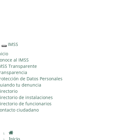
Sitio Web "Acercando el IMSS al Ciudadano"
IMSS
Interruptor
de
nicio
Navegación
onoce al IMSS
MSS Transparente
ransparencia
rotección de Datos Personales
uiando tu denuncia
irectorio
irectorio de instalaciones
irectorio de funcionarios
ontacto ciudadano
Inicio