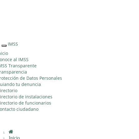
Sitio Web "Acercando el IMSS al Ciudadano"
IMSS
Interruptor
de
nicio
Navegación
onoce al IMSS
MSS Transparente
ransparencia
rotección de Datos Personales
uiando tu denuncia
irectorio
irectorio de instalaciones
irectorio de funcionarios
ontacto ciudadano
Inicio