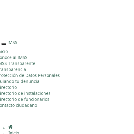
Sitio Web "Acercando el IMSS al Ciudadano"
IMSS
Interruptor
de
nicio
Navegación
onoce al IMSS
MSS Transparente
ransparencia
rotección de Datos Personales
uiando tu denuncia
irectorio
irectorio de instalaciones
irectorio de funcionarios
ontacto ciudadano
Inicio