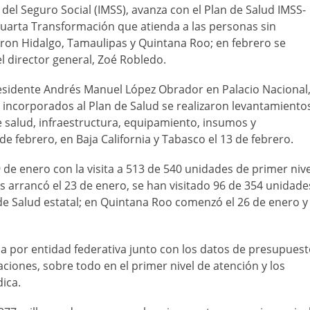
 del Seguro Social (IMSS), avanza con el Plan de Salud IMSS-
a Cuarta Transformación que atienda a las personas sin
aron Hidalgo, Tamaulipas y Quintana Roo; en febrero se
l director general, Zoé Robledo.
esidente Andrés Manuel López Obrador en Palacio Nacional
s incorporados al Plan de Salud se realizaron levantamiento
 salud, infraestructura, equipamiento, insumos y
e febrero, en Baja California y Tabasco el 13 de febrero.
9 de enero con la visita a 513 de 540 unidades de primer nive
s arrancó el 23 de enero, se han visitado 96 de 354 unidade
a de Salud estatal; en Quintana Roo comenzó el 26 de enero y
ma por entidad federativa junto con los datos de presupues
taciones, sobre todo en el primer nivel de atención y los
ica.