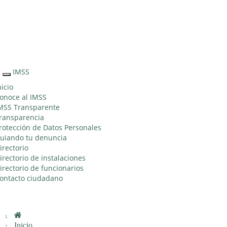
Sitio Web "Acercando el IMSS al Ciudadano"
IMSS
Interruptor
de
nicio
Navegación
onoce al IMSS
MSS Transparente
ransparencia
rotección de Datos Personales
uiando tu denuncia
irectorio
irectorio de instalaciones
irectorio de funcionarios
ontacto ciudadano
Inicio