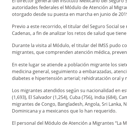
El director general del Instituto Mexicano del Seguro
autoridades federales el Módulo de Atención al Migran
otorgado desde su puesta en marcha en junio de 2019
Previo a este recorrido, el titular del Seguro Social 
Cadenas, a fin de analizar los retos de salud que tiene
Durante la visita al Módulo, el titular del IMSS pudo c
migrantes, que comprenden atención médica, prevent
En este lugar se atiende a población migrante los sie
medicina general, seguimiento a embarazadas, atenció
diabetes e hipertensión arterial; rehidratación oral y
Los migrantes atendidos según su nacionalidad en e
(1,693), El Salvador (1,254), Cuba (756), India (684), C
migrantes de Congo, Bangladesh, Angola, Sri Lanka, Ne
Dominicana y a mexicanos que lo han requerido.
El personal del Módulo de Atención a Migrantes “La