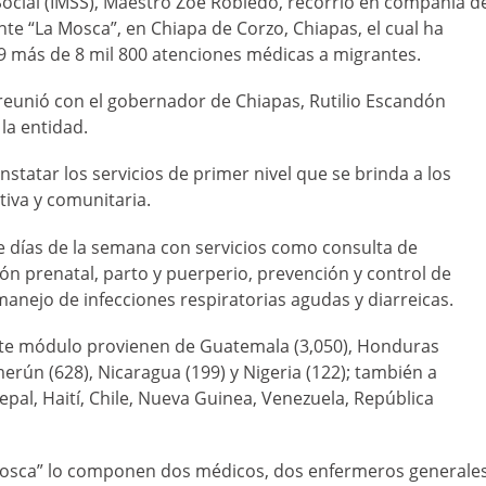
 Social (IMSS), Maestro Zoé Robledo, recorrió en compañía d
te “La Mosca”, en Chiapa de Corzo, Chiapas, el cual ha
 más de 8 mil 800 atenciones médicas a migrantes.
se reunió con el gobernador de Chiapas, Rutilio Escandón
 la entidad.
onstatar los servicios de primer nivel que se brinda a los
iva y comunitaria.
te días de la semana con servicios como consulta de
n prenatal, parto y puerperio, prevención y control de
 manejo de infecciones respiratorias agudas y diarreicas.
ste módulo provienen de Guatemala (3,050), Honduras
amerún (628), Nicaragua (199) y Nigeria (122); también a
pal, Haití, Chile, Nueva Guinea, Venezuela, República
 Mosca” lo componen dos médicos, dos enfermeros generale