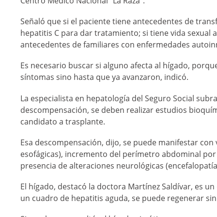
Centro Médico Nacional “La Raza”.
Señaló que si el paciente tiene antecedentes de tran
hepatitis C para dar tratamiento; si tiene vida sexual a
antecedentes de familiares con enfermedades autoi
Es necesario buscar si alguno afecta al hígado, por
síntomas sino hasta que ya avanzaron, indicó.
La especialista en hepatología del Seguro Social subr
descompensación, se deben realizar estudios bioquím
candidato a trasplante.
Esa descompensación, dijo, se puede manifestar con v
esofágicas), incremento del perímetro abdominal por l
presencia de alteraciones neurológicas (encefalopatía
El hígado, destacó la doctora Martínez Saldívar, es 
un cuadro de hepatitis aguda, se puede regenerar sin