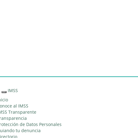
Sitio Web
"Acercando
el IMSS al
Ciudadano"
IMSS
Interruptor
de
nicio
Navegación
onoce al IMSS
MSS Transparente
ransparencia
rotección de Datos Personales
uiando tu denuncia
irectorio