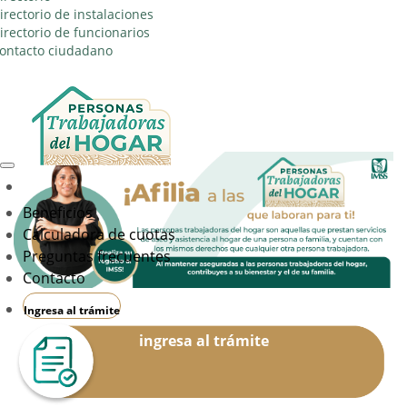
irectorio de instalaciones
irectorio de funcionarios
ontacto ciudadano
Beneficios
Calculadora de cuotas
Preguntas frecuentes
Contacto
Ingresa al trámite
ingresa al trámite