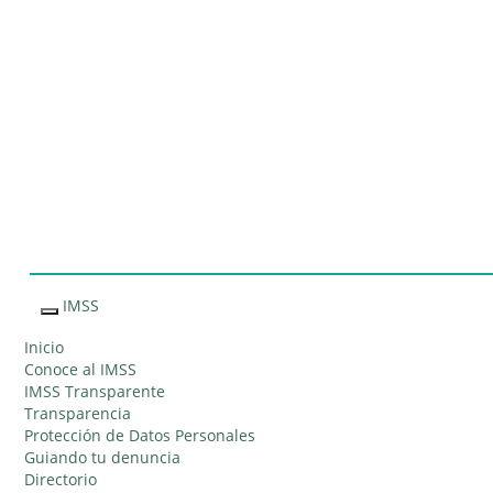
Sitio Web
"Acercando
el IMSS al
IMSS
Interruptor
Ciudadano"
de
Inicio
Navegación
Conoce al IMSS
IMSS Transparente
Transparencia
Protección de Datos Personales
Guiando tu denuncia
Directorio