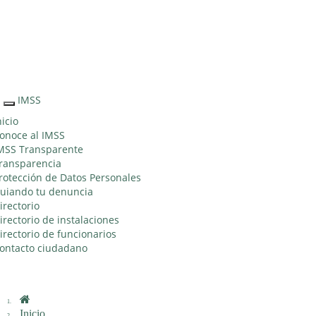
Sitio Web
"Acercando
el IMSS al
Ciudadano"
IMSS
Interruptor
de
nicio
Navegación
onoce al IMSS
MSS Transparente
ransparencia
rotección de Datos Personales
uiando tu denuncia
irectorio
irectorio de instalaciones
irectorio de funcionarios
ontacto ciudadano
Inicio