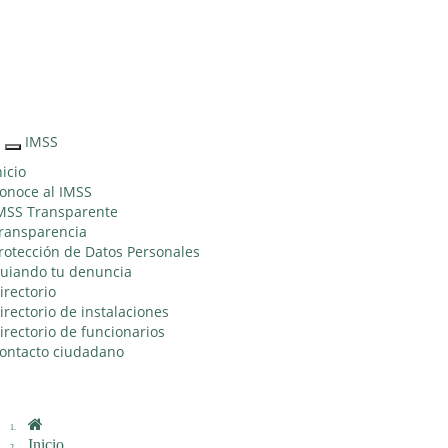
Sitio Web
"Acercando
el IMSS al
Ciudadano"
IMSS
Interruptor
de
nicio
Navegación
onoce al IMSS
MSS Transparente
ransparencia
rotección de Datos Personales
uiando tu denuncia
irectorio
irectorio de instalaciones
irectorio de funcionarios
ontacto ciudadano
Inicio