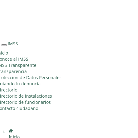
Sitio Web
"Acercando
el IMSS al
Ciudadano"
IMSS
Interruptor
de
nicio
Navegación
onoce al IMSS
MSS Transparente
ransparencia
rotección de Datos Personales
uiando tu denuncia
irectorio
irectorio de instalaciones
irectorio de funcionarios
ontacto ciudadano
Inicio