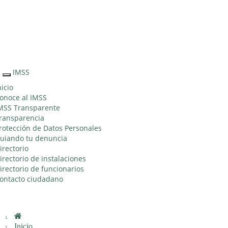
Sitio Web
"Acercando
el IMSS al
Ciudadano"
IMSS
Interruptor
de
nicio
Navegación
onoce al IMSS
MSS Transparente
ransparencia
rotección de Datos Personales
uiando tu denuncia
irectorio
irectorio de instalaciones
irectorio de funcionarios
ontacto ciudadano
Inicio