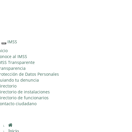
Sitio Web
"Acercando
el IMSS al
Ciudadano"
IMSS
Interruptor
de
nicio
Navegación
onoce al IMSS
MSS Transparente
ransparencia
rotección de Datos Personales
uiando tu denuncia
irectorio
irectorio de instalaciones
irectorio de funcionarios
ontacto ciudadano
Inicio