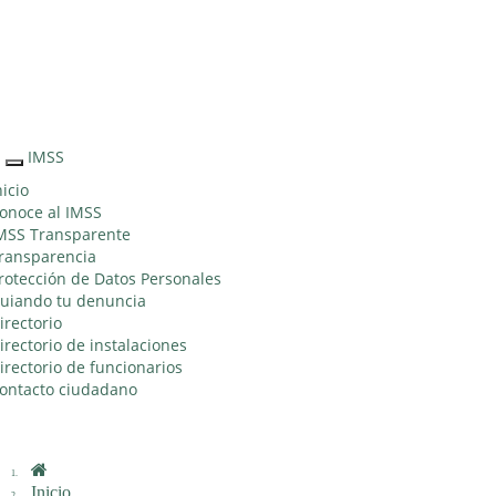
Sitio Web
"Acercando
el IMSS al
Ciudadano"
IMSS
Interruptor
de
nicio
Navegación
onoce al IMSS
MSS Transparente
ransparencia
rotección de Datos Personales
uiando tu denuncia
irectorio
irectorio de instalaciones
irectorio de funcionarios
ontacto ciudadano
Inicio