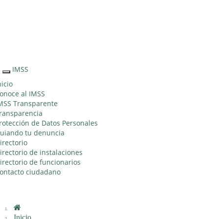
Sitio Web
"Acercando
el IMSS al
Ciudadano"
IMSS
Interruptor
de
nicio
Navegación
onoce al IMSS
MSS Transparente
ransparencia
rotección de Datos Personales
uiando tu denuncia
irectorio
irectorio de instalaciones
irectorio de funcionarios
ontacto ciudadano
Inicio