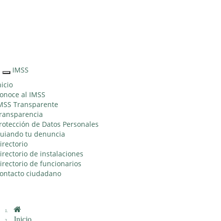
Sitio Web
"Acercando
el IMSS al
Ciudadano"
IMSS
Interruptor
de
nicio
Navegación
onoce al IMSS
MSS Transparente
ransparencia
rotección de Datos Personales
uiando tu denuncia
irectorio
irectorio de instalaciones
irectorio de funcionarios
ontacto ciudadano
Inicio