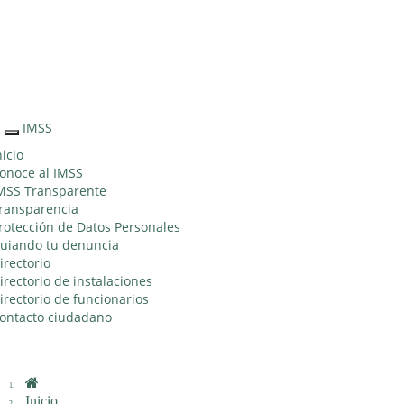
Sitio Web
"Acercando
el IMSS al
Ciudadano"
IMSS
Interruptor
de
nicio
Navegación
onoce al IMSS
MSS Transparente
ransparencia
rotección de Datos Personales
uiando tu denuncia
irectorio
irectorio de instalaciones
irectorio de funcionarios
ontacto ciudadano
Inicio